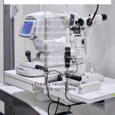
Vous avez l'impression que
votre vision change ? Chez
Mouans Optique, nous vérifions
votre vue gratuitement. Grâce à
leur formation et à des
équipements à la pointe de la
technologie, nos opticiens
diplômés contrôlent l'évolution
de votre vision. Retrouvez une
équipe professionnelle et
expérimentée à votre service !
Prenez rendez-vous
avec nos opticiens >