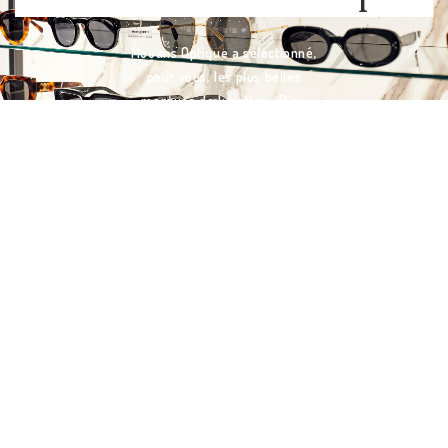
Mouans Optique a sélectionné,
pour vous, les plus belles
marques de lunettes : Dior,
Céline, Oliver Peoples, Mykita,
Tom Ford, Oakley, Ray Ban,
Stark, Jacadi... Retrouvez
dans notre magasin des
lunettes pour toute la famille :
optiques, solaires, enfant,
sport... Nous vous conseillons
pour trouver la monture qui
convient parfaitement à votre
visage et votre correction
visuelle !