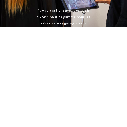
Nous travaillons avec des outils
hi-tech haut de gamme pour les
prises de mesure mais nous
tenons à conserver un atelier
traditionnel pour les montages.
Ceci nous permet d'assurer la
qualité et la précision des
équipements optiques que nous
vous livrons.